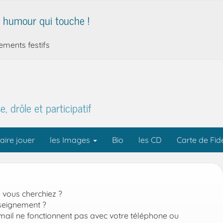
 humour qui touche !
nements festifs
, drôle et participatif
aire jouer
les Images
Bio
les CD
Carte de Fidé
 vous cherchiez ?
nseignement ?
ail ne fonctionnent pas avec votre téléphone ou